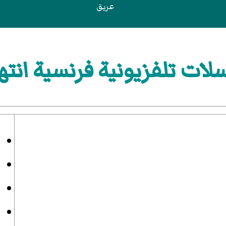
عريق
 تلفزيونية فرنسية انتهت ف