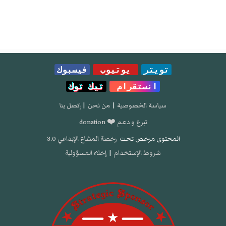
تويتر
يوتيوب
فيسبوك
انستقرام
تيك توك
سياسة الخصوصية
|
من نحن
|
إتصل بنا
تبرع و دعم ❤️ donation
المحتوى مرخص تحت
رخصة المشاع الإبداعي 3.0
شروط الإستخدام
|
إخلاء المسؤولية