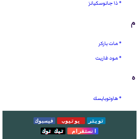
ذا جانوسكيانز
م
مات باركر
مود غاريت
ه
هاوتوبايسك
تويتر
يوتيوب
فيسبوك
انستقرام
تيك توك