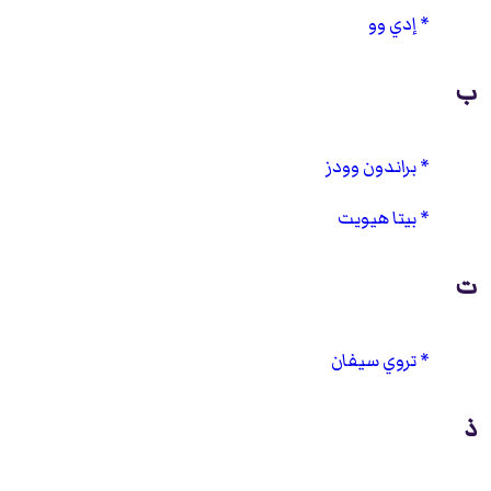
إدي وو
ب
براندون وودز
بيتا هيويت
ت
تروي سيفان
ذ