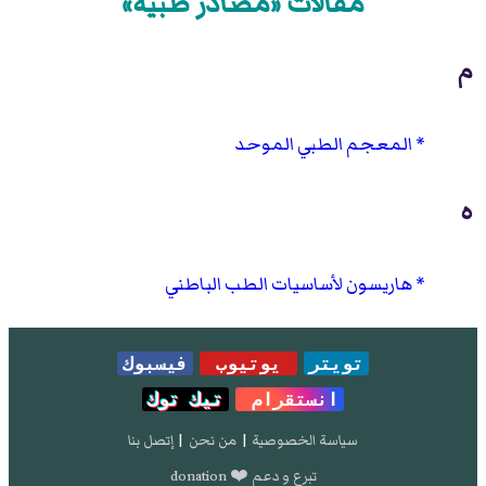
مقالات «مصادر طبية»
م
المعجم الطبي الموحد
ه
هاريسون لأساسيات الطب الباطني
تويتر
يوتيوب
فيسبوك
انستقرام
تيك توك
سياسة الخصوصية
|
من نحن
|
إتصل بنا
تبرع و دعم ❤️ donation