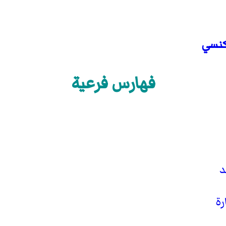
نسي
فهارس فرعية
د
ة