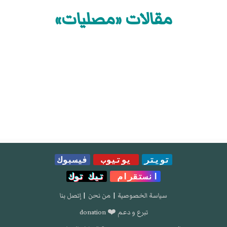
مقالات «مصليات»
تويتر
يوتيوب
فيسبوك
انستقرام
تيك توك
سياسة الخصوصية
|
من نحن
|
إتصل بنا
تبرع و دعم ❤️ donation