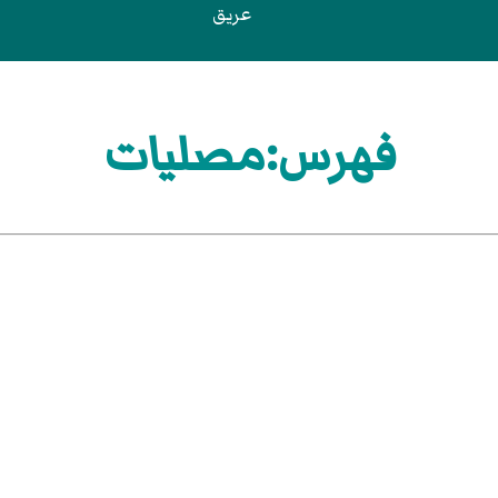
عريق
فهرس:مصليات