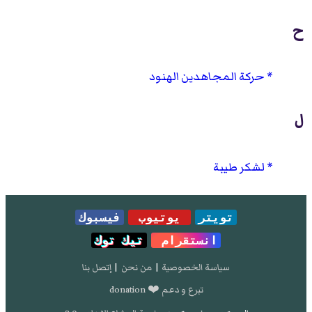
ح
حركة المجاهدين الهنود
ل
لشكر طيبة
تويتر
يوتيوب
فيسبوك
انستقرام
تيك توك
سياسة الخصوصية
|
من نحن
|
إتصل بنا
تبرع و دعم ❤️ donation