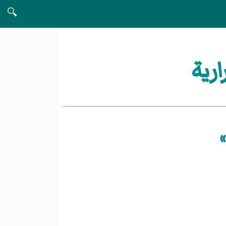
🔍
رية