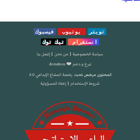
تويتر
يوتيوب
فيسبوك
انستقرام
تيك توك
سياسة الخصوصية
|
من نحن
|
إتصل بنا
تبرع و دعم ❤️ donation
المحتوى مرخص تحت
رخصة المشاع الإبداعي 3.0
شروط الإستخدام
|
إخلاء المسؤولية