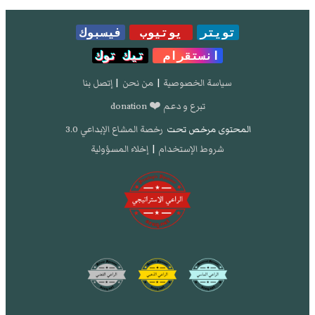
تويتر
يوتيوب
فيسبوك
انستقرام
تيك توك
سياسة الخصوصية
|
من نحن
|
إتصل بنا
تبرع و دعم ❤️ donation
المحتوى مرخص تحت
رخصة المشاع الإبداعي 3.0
شروط الإستخدام
|
إخلاء المسؤولية