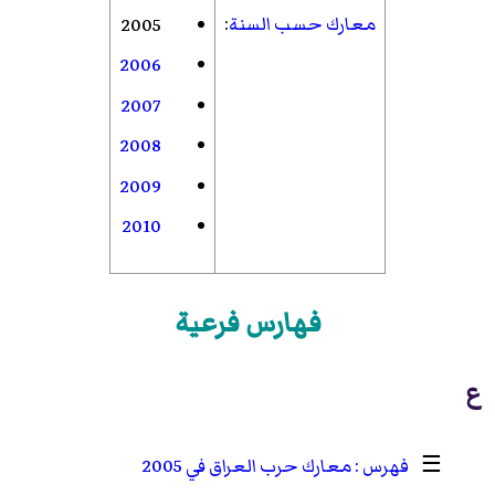
معارك حسب السنة
:
2005
2006
2007
2008
2009
2010
فهارس فرعية
ع
☰
معارك حرب العراق في 2005