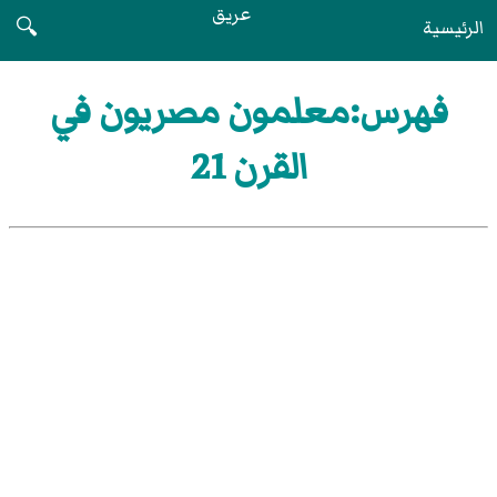
عريق
الرئيسية
🔍
فهرس:معلمون مصريون في
القرن 21