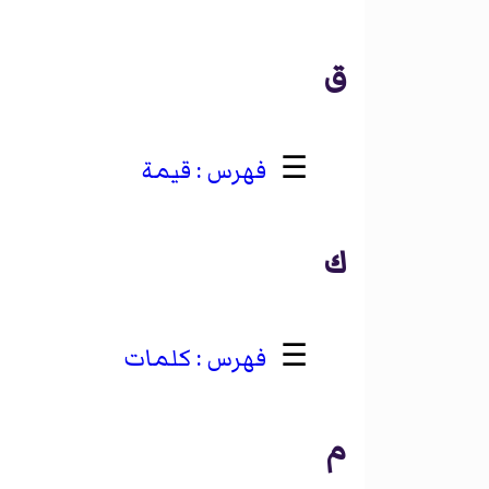
ق
☰
قيمة
ك
☰
كلمات
م