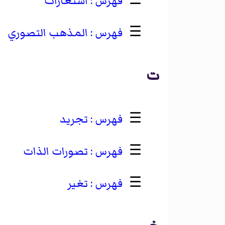
☰
استعارات
☰
المذهب التصوري
ت
☰
تجريد
☰
تصورات الذات
☰
تغير