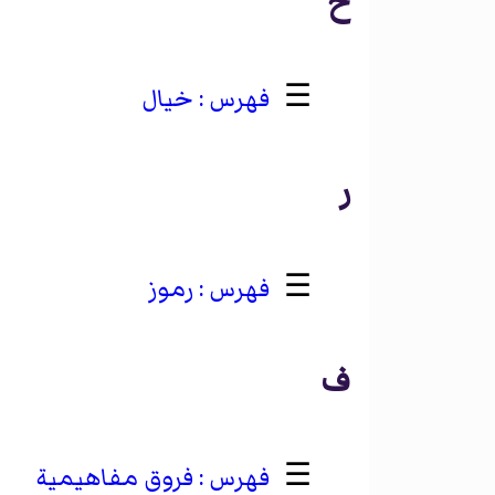
خ
☰
خيال
ر
☰
رموز
ف
☰
فروق مفاهيمية