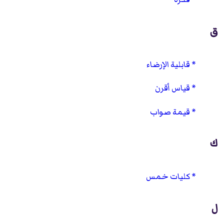
ق
قابلية الإرضاء
قياس أقرن
قيمة صواب
ك
كليات خمس
ل