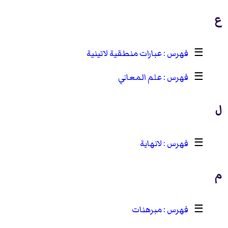
ع
☰
عبارات منطقية لاتينية
☰
علم المعاني
ل
☰
لانهاية
م
☰
مبرهنات