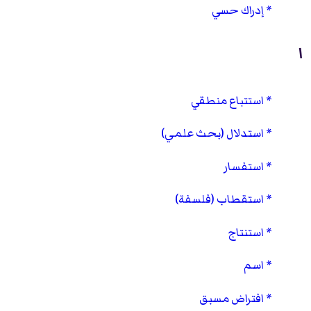
إدراك حسي
ا
استتباع منطقي
استدلال (بحث علمي)
استفسار
استقطاب (فلسفة)
استنتاج
اسم
افتراض مسبق