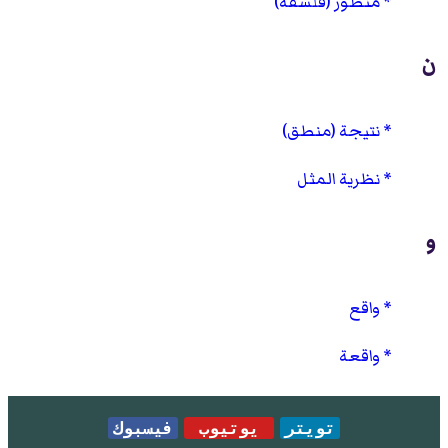
منظور (فلسفة)
ن
نتيجة (منطق)
نظرية المثل
و
واقع
واقعة
تويتر
يوتيوب
فيسبوك