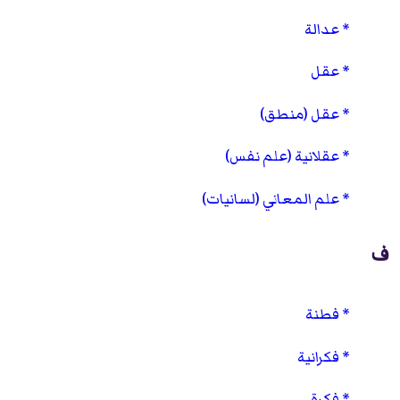
عدالة
عقل
عقل (منطق)
عقلانية (علم نفس)
علم المعاني (لسانيات)
ف
فطنة
فكرانية
فكرة