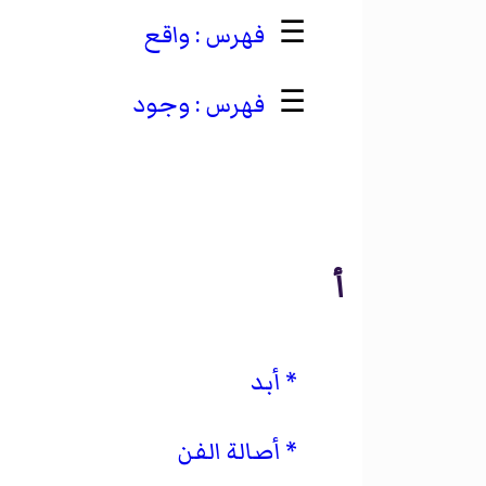
☰
واقع
☰
وجود
أ
أبد
أصالة الفن