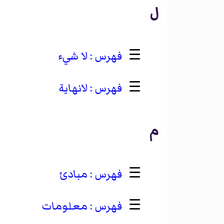
ل
☰
لا شيء
☰
لانهاية
م
☰
مبادئ
☰
معلومات