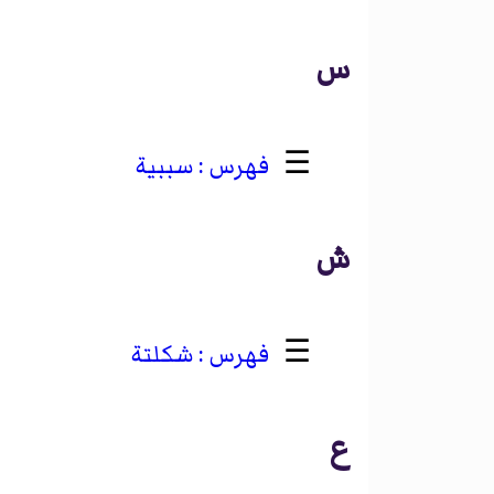
س
☰
سببية
ش
☰
شكلتة
ع