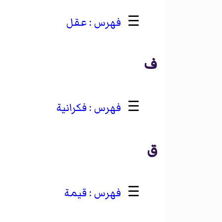
☰
عقل
ف
☰
فكرانية
ق
☰
قيمة