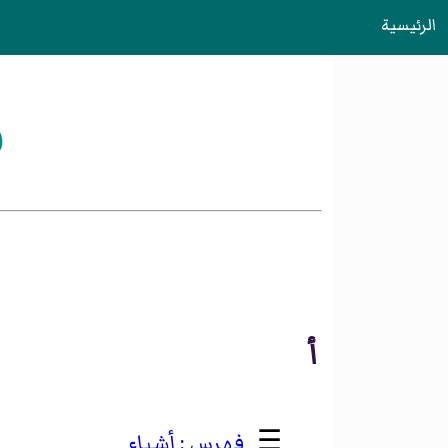
الرئيسية
ف
أ
☰
أشياء