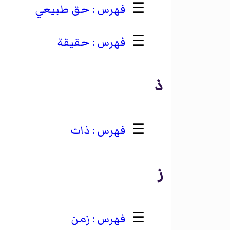
☰
حق طبيعي
☰
حقيقة
ذ
☰
ذات
ز
☰
زمن