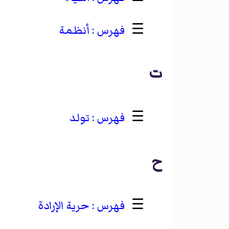
☰
أنظمة
ت
☰
تولد
ح
☰
حرية الإرادة