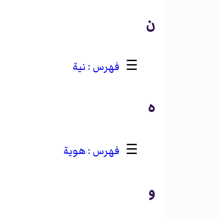
ن
☰
نية
ه
☰
هوية
و