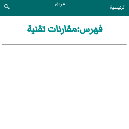
عريق
الرئيسية
🔍
فهرس:مقارنات تقنية