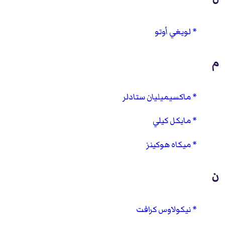
لويغي أوتو
م
ماكسيميليان ستادلر
مايكل كيلي
ميكاه هوكينز
ن
نيكولاوس كرافت