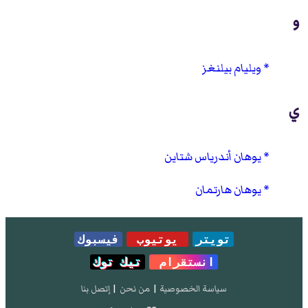
و
ويليام بيلنغز
ي
يوهان أندرياس شتاين
يوهان هارتمان
تويتر
يوتيوب
فيسبوك
انستقرام
تيك توك
سياسة الخصوصية
|
من نحن
|
إتصل بنا