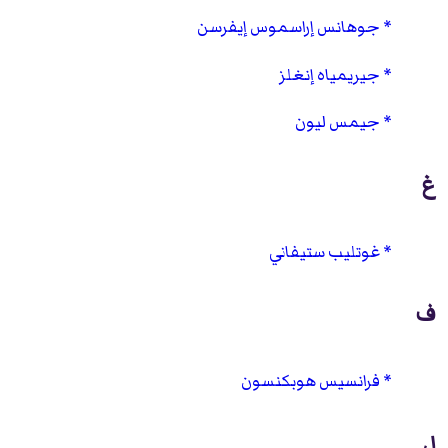
جوهانس إراسموس إيفرسن
جيريمياه إنغلز
جيمس ليون
غ
غوتليب ستيفاني
ف
فرانسيس هوبكنسون
ل