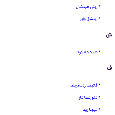
روثي هينشال
ريتشل وايز
ش
شيلا هانكوك
ف
فانيسا رديغريف
فلورنسا فار
فيونا ريد