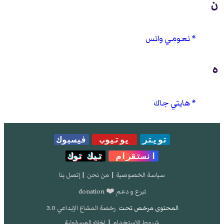
ن
نعومي واتس
ه
هايتي جاك
تويتر
يوتيوب
فيسبوك
انستقرام
تيك توك
سياسة الخصوصية
|
من نحن
|
إتصل بنا
تبرع و دعم ❤️ donation
المحتوى مرخص تحت
رخصة المشاع الإبداعي 3.0
شروط الإستخدام
|
إخلاء المسؤولية