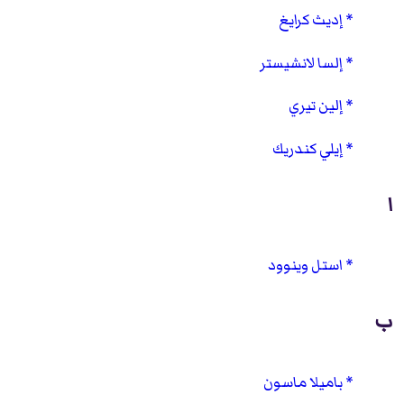
إديث كرايغ
إلسا لانشيستر
إلين تيري
إيلي كندريك
ا
استل وينوود
ب
باميلا ماسون