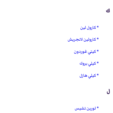
ك
كارول لين
كارولين لانجريش
كيتي غوردون
كيلي بروك
كيلي هازل
ل
لورين تشيس