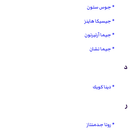
جوس ستون
جيسيكا هاينز
جيما آرتيرتون
جيما تشان
د
دينا كويك
ر
روتا جدمنتاز