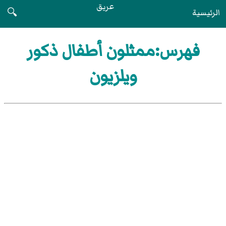
عريق
الرئيسية
🔍
فهرس:ممثلون أطفال ذكور
ويلزيون