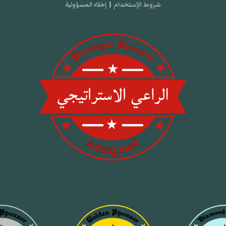
شروط الإستخدام
|
إخلاء المسؤولية