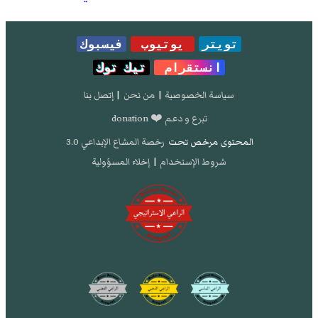
تويتر
يوتيوب
فيسبوك
انستقرام
تيك توك
سياسة الخصوصية
|
من نحن
|
إتصل بنا
تبرع و دعم ❤️ donation
المحتوى مرخص تحت
رخصة المشاع الإبداعي 3.0
شروط الإستخدام
|
إخلاء المسؤولية