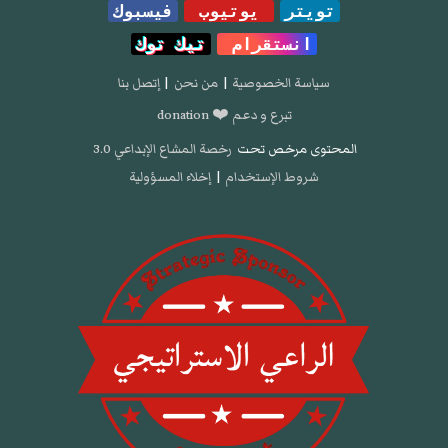
تويتر
يوتيوب
فيسبوك
انستقرام
تيك توك
سياسة الخصوصية
|
من نحن
|
إتصل بنا
تبرع و دعم ❤️ donation
المحتوى مرخص تحت
رخصة المشاع الإبداعي 3.0
شروط الإستخدام
|
إخلاء المسؤولية