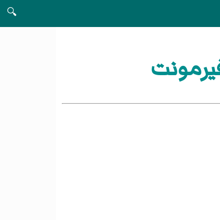
🔍
يرمونت