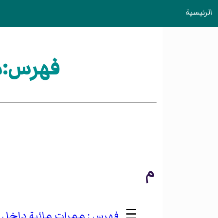
الرئيسية
فهرس:مم
م
☰
ممرات مائية داخل ا