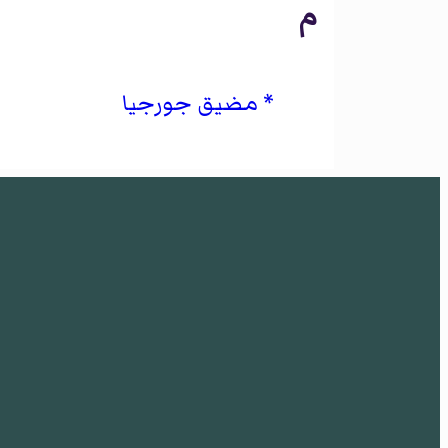
م
مضيق جورجيا