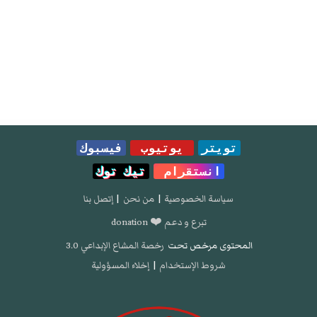
تويتر
يوتيوب
فيسبوك
انستقرام
تيك توك
سياسة الخصوصية
|
من نحن
|
إتصل بنا
تبرع و دعم ❤️ donation
المحتوى مرخص تحت
رخصة المشاع الإبداعي 3.0
شروط الإستخدام
|
إخلاء المسؤولية