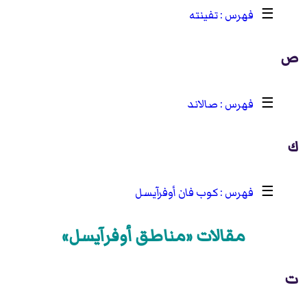
☰
تفينته
ص
☰
صالاند
ك
☰
كوب فان أوفرآيسل
مقالات «مناطق أوفرآيسل»
ت