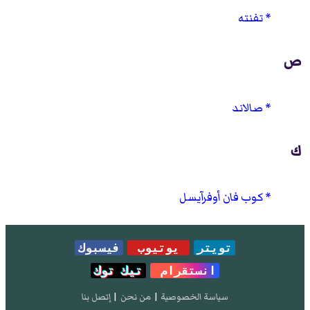
تفنته
ص
صالاند
ك
كوب فان أوفرآيسل
تويتر
يوتيوب
فيسبوك
انستقرام
تيك توك
سياسة الخصوصية
|
من نحن
|
إتصل بنا