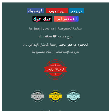
تويتر
يوتيوب
فيسبوك
انستقرام
تيك توك
سياسة الخصوصية
|
من نحن
|
إتصل بنا
تبرع و دعم ❤️ donation
المحتوى مرخص تحت
رخصة المشاع الإبداعي 3.0
شروط الإستخدام
|
إخلاء المسؤولية