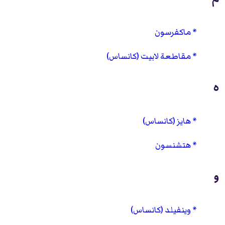
ماكفرسون
مقاطعة لابيت (كانساس)
ه
هايز (كانساس)
هتشنسون
و
وينفيلد (كانساس)