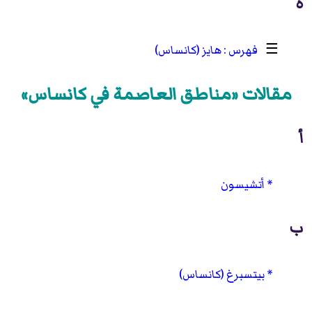
ه
☰
هايز (كانساس)
مقالات «مناطق العاصمة في كانساس»
أ
أتشيسون
ب
بيتسبرغ (كانساس)