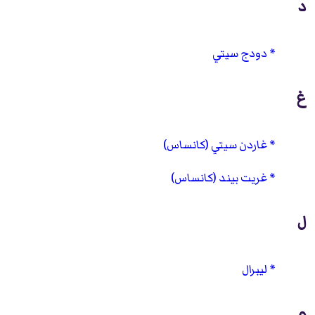
د
دودج سيتي
غ
غاردن سيتي (كانساس)
غريت بيند (كانساس)
ل
ليبرال
م