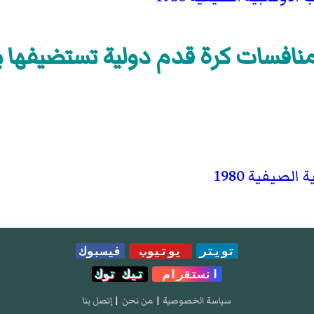
نافسات كرة قدم دولية تستضيفها بي
لصيفية 1980
تويتر
يوتيوب
فيسبوك
انستقرام
تيك توك
سياسة الخصوصية
|
من نحن
|
إتصل بنا