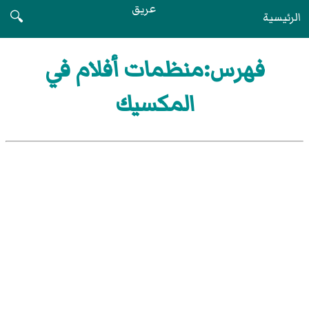
عريق
الرئيسية
🔍
فهرس:منظمات أفلام في
المكسيك