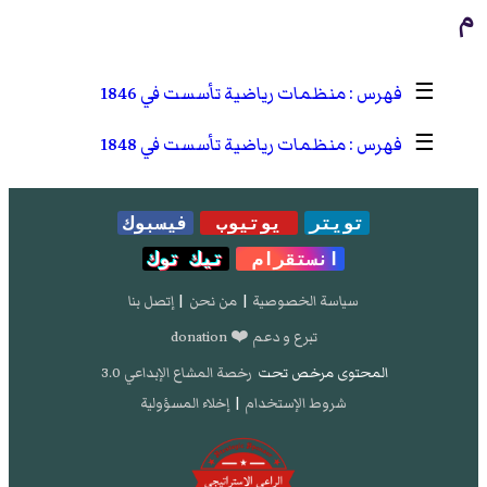
م
☰
منظمات رياضية تأسست في 1846
☰
منظمات رياضية تأسست في 1848
تويتر
يوتيوب
فيسبوك
انستقرام
تيك توك
سياسة الخصوصية
|
من نحن
|
إتصل بنا
تبرع و دعم ❤️ donation
المحتوى مرخص تحت
رخصة المشاع الإبداعي 3.0
شروط الإستخدام
|
إخلاء المسؤولية