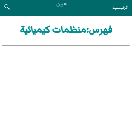
عريق
الرئيسية
🔍
فهرس:منظمات كيميائية