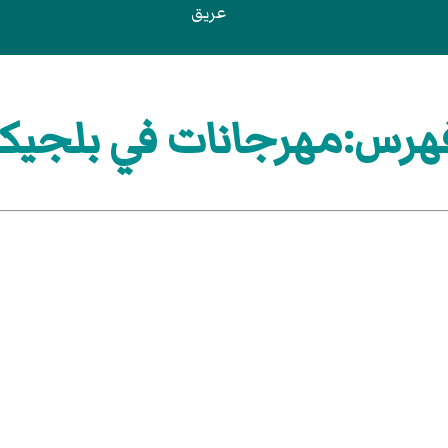
عريق
هرس:مهرجانات في بلجيكا