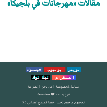
مقالات «مهرجانات في بلجيكا»
تويتر
يوتيوب
فيسبوك
انستقرام
تيك توك
سياسة الخصوصية
|
من نحن
|
إتصل بنا
تبرع و دعم ❤️ donation
المحتوى مرخص تحت
رخصة المشاع الإبداعي 3.0