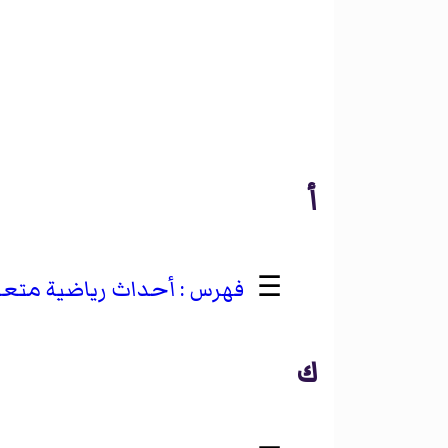
أ
☰
أحداث رياضية متعد
ك