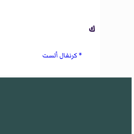
ك
كرنفال ألست