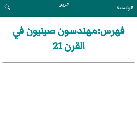
عريق
الرئيسية
🔍
فهرس:مهندسون صينيون في
القرن 21