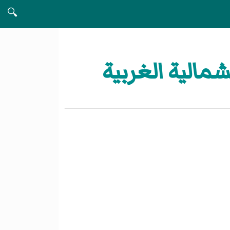
🔍
الية الغربية