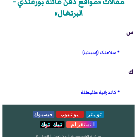
مقالات «مواقع دفن عائلة بورغندي -
البرتغال»
س
سلامنكا (إسبانيا)
ك
كاتدرائية طليطلة
تويتر
يوتيوب
فيسبوك
انستقرام
تيك توك
سياسة الخصوصية
|
من نحن
|
إتصل بنا