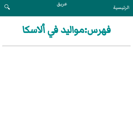
عريق
الرئيسية
🔍
فهرس:مواليد في ألاسكا