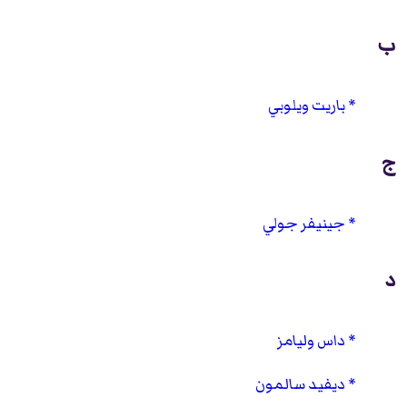
ب
باريت ويلوبي
ج
جينيفر جولي
د
داس وليامز
ديفيد سالمون