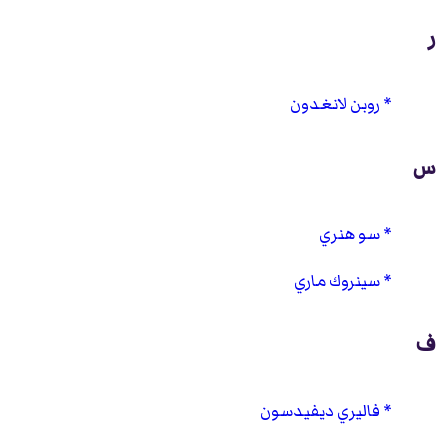
ر
روبن لانغدون
س
سو هنري
سينروك ماري
ف
فاليري ديفيدسون