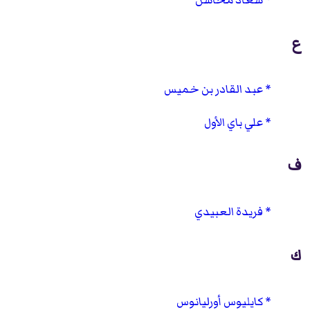
ع
عبد القادر بن خميس
علي باي الأول
ف
فريدة العبيدي
ك
كايليوس أورليانوس