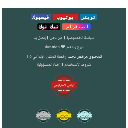
تويتر
يوتيوب
فيسبوك
انستقرام
تيك توك
سياسة الخصوصية
|
من نحن
|
إتصل بنا
تبرع و دعم ❤️ donation
المحتوى مرخص تحت
رخصة المشاع الإبداعي 3.0
شروط الإستخدام
|
إخلاء المسؤولية