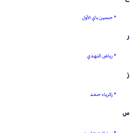
حسين باي الأول
ر
رياض النهدي
ز
زكرياء حمد
س
سعاد محاسن