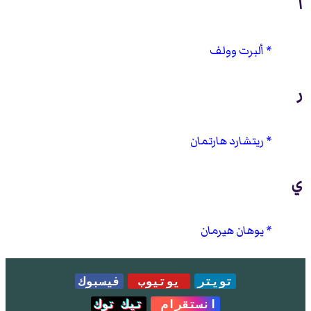
أ
ألبرت وولف
ر
ريتشارد هارتمان
ي
يوهان هيرمان
تويتر
يوتيوب
فيسبوك
انستقرام
تيك توك