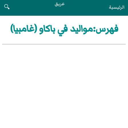
عريق
الرئيسية
🔍
فهرس:مواليد في باكاو (غامبيا)