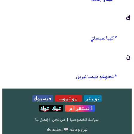
ك
كيبا سيساي
ن
نجوغو ديمبا نيرين
تويتر
يوتيوب
فيسبوك
انستقرام
تيك توك
سياسة الخصوصية
|
من نحن
|
إتصل بنا
تبرع و دعم ❤️ donation