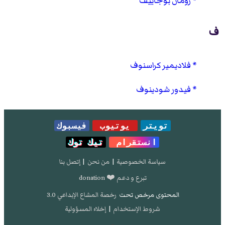
رومان بوجاييف
ف
فلاديمير كراسنوف
فيدور شودينوف
تويتر
يوتيوب
فيسبوك
انستقرام
تيك توك
سياسة الخصوصية
|
من نحن
|
إتصل بنا
تبرع و دعم ❤️ donation
المحتوى مرخص تحت
رخصة المشاع الإبداعي 3.0
شروط الإستخدام
|
إخلاء المسؤولية