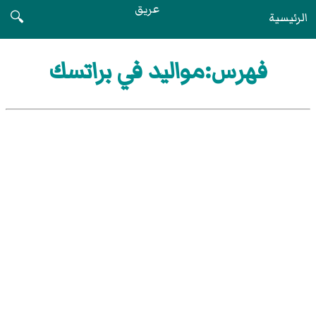
عريق
الرئيسية
🔍
فهرس:مواليد في براتسك