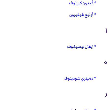
أنطون كوزلوف
أوليغ غوفورون
إ
إيفان تيمنيكوف
د
دميتري شودينوف
ر