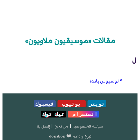
مقالات «موسيقيون ملاويون»
ل
لوسيوس باندا
تويتر
يوتيوب
فيسبوك
انستقرام
تيك توك
سياسة الخصوصية
|
من نحن
|
إتصل بنا
تبرع و دعم ❤️ donation