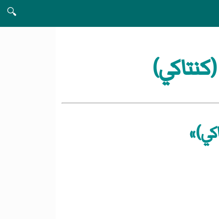
🔍
نتاكي)
كي)»