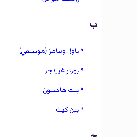
ب
باول وليامز (موسيقي)
بورتر غرينجر
بيت هامبتون
بين كيث
ج