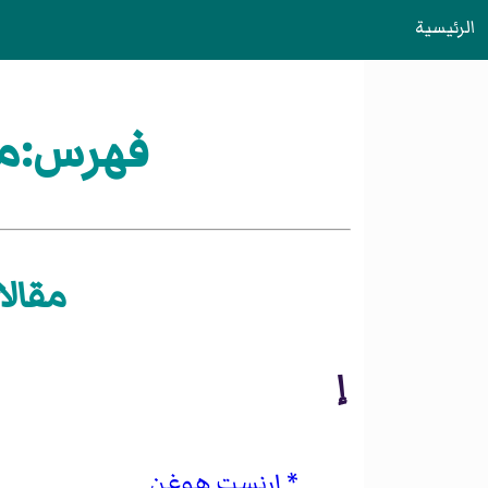
الرئيسية
فهرس:مو
مقالا
إ
إرنست هوغن