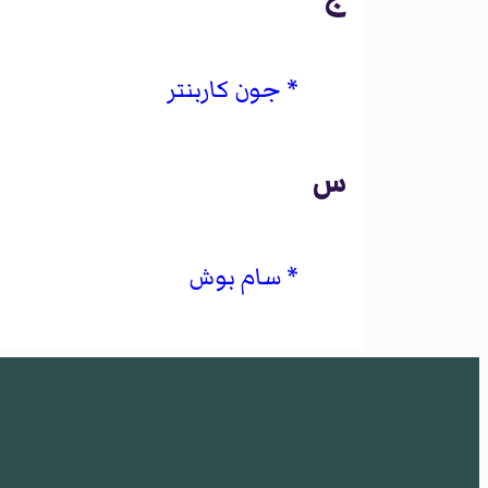
جون كاربنتر
س
سام بوش