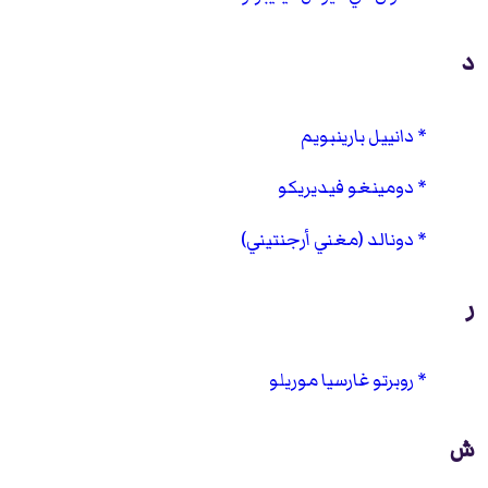
د
دانييل بارينبويم
دومينغو فيديريكو
دونالد (مغني أرجنتيني)
ر
روبرتو غارسيا موريلو
ش