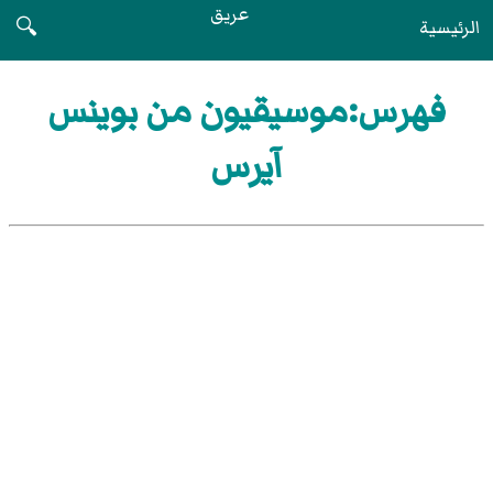
عريق
الرئيسية
🔍
فهرس:موسيقيون من بوينس
آيرس