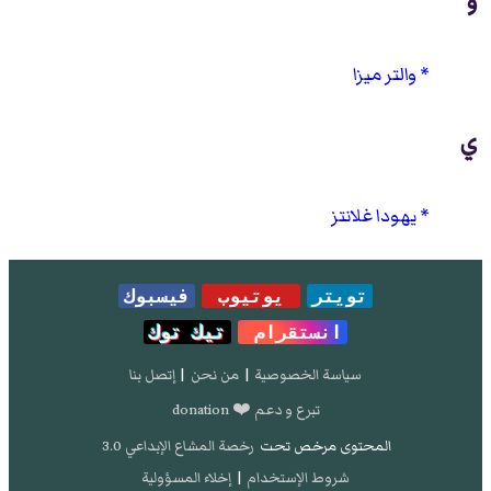
و
والتر ميزا
ي
يهودا غلانتز
تويتر
يوتيوب
فيسبوك
انستقرام
تيك توك
سياسة الخصوصية
|
من نحن
|
إتصل بنا
تبرع و دعم ❤️ donation
المحتوى مرخص تحت
رخصة المشاع الإبداعي 3.0
شروط الإستخدام
|
إخلاء المسؤولية