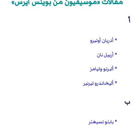
مقالات «موسيقيون من بوينس آيرس»
أ
أدريان أوتيرو
أرييل نان
ألبرتو وليامز
أليخاندرو ليرنير
ب
بابلو تسيغلر