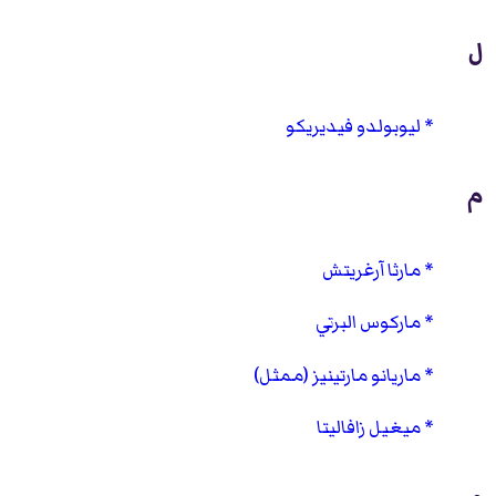
ل
ليوبولدو فيديريكو
م
مارثا آرغريتش
ماركوس البرتي
ماريانو مارتينيز (ممثل)
ميغيل زافاليتا