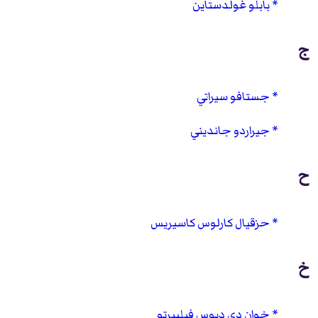
بابلو غولدستاين
ج
جستافو سيراتي
جيراردو جانديني
ح
حزقيال كارلوس كاسيريس
خ
خوان دي ديوس فيليبرتو