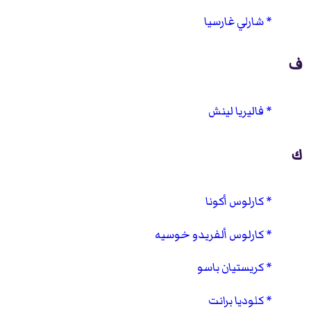
شارلي غارسيا
ف
فاليريا لينش
ك
كارلوس أكونا
كارلوس ألفريدو خوسيه
كريستيان باسو
كلوديا برانت