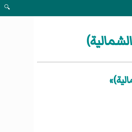
🔍
لشمالية)
لية)»