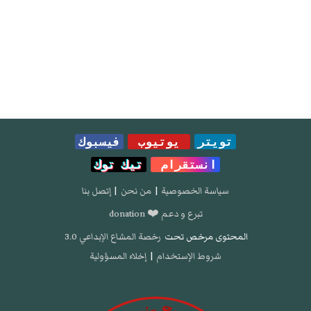
تويتر
يوتيوب
فيسبوك
انستقرام
تيك توك
سياسة الخصوصية
|
من نحن
|
إتصل بنا
تبرع و دعم ❤️ donation
المحتوى مرخص تحت
رخصة المشاع الإبداعي 3.0
شروط الإستخدام
|
إخلاء المسؤولية