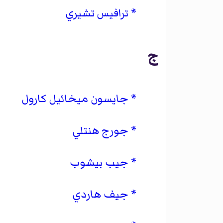
ترافيس تشيري
ج
جايسون ميخائيل كارول
جورج هنتلي
جيب بيشوب
جيف هاردي