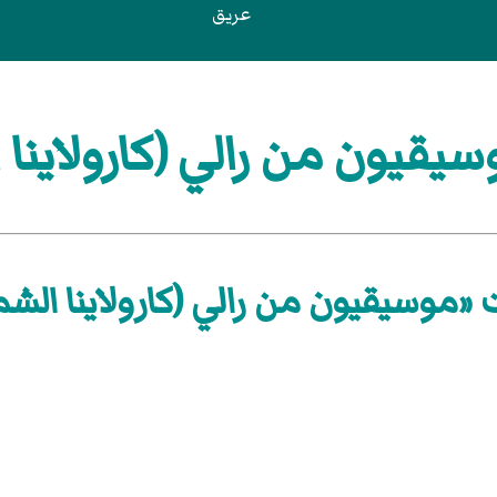
عريق
قيون من رالي (كارولاينا ا
 «موسيقيون من رالي (كارولاينا الشما