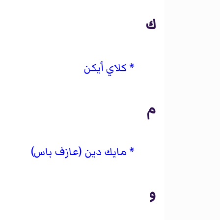
ك
كلاي أيكن
م
مايك دين (عازف باس)
و