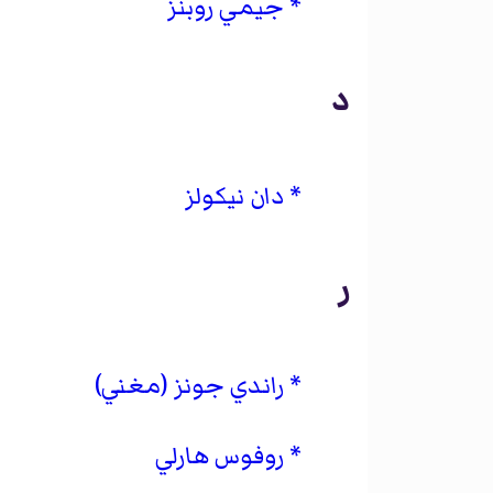
جيمي روبنز
د
دان نيكولز
ر
راندي جونز (مغني)
روفوس هارلي