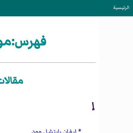
الرئيسية
فهرس:موسي
مقالات
إ
إيفان رايتشل وود