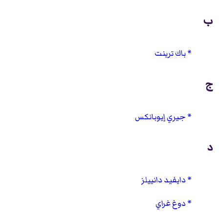
ب
باك ترينت
ج
جيري إيوبانكس
د
دايفيد دانييلز
دوغ غراي