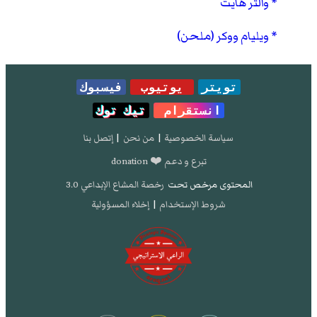
والتر هايت
ويليام ووكر (ملحن)
تويتر
يوتيوب
فيسبوك
انستقرام
تيك توك
سياسة الخصوصية
|
من نحن
|
إتصل بنا
تبرع و دعم ❤️ donation
المحتوى مرخص تحت
رخصة المشاع الإبداعي 3.0
شروط الإستخدام
|
إخلاء المسؤولية