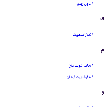
دون رينو
ك
كلارا سميث
م
مات غولدمان
مارشال شابمان
و