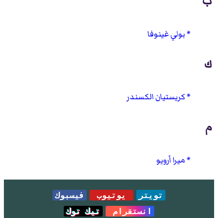
ب
بولي غينوفا
ك
كريستيان الكسندر
م
ميرا أرويو
تويتر
يوتيوب
فيسبوك
انستقرام
تيك توك