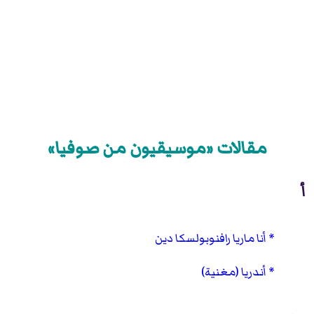
مقالات «موسيقيون من صوفيا»
أ
أنا ماريا رافنوبولسكا دين
أندريا (مغنية)