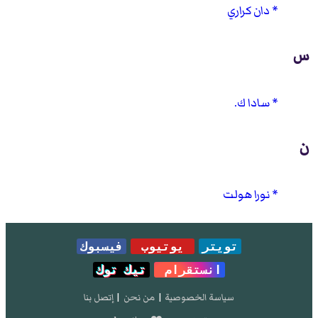
دان كراري
س
سادا ك.
ن
نورا هولت
تويتر
يوتيوب
فيسبوك
انستقرام
تيك توك
سياسة الخصوصية
|
من نحن
|
إتصل بنا