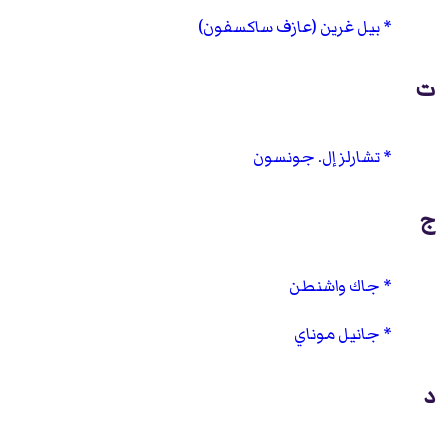
بيل غرين (عازف ساكسفون)
ت
تشارلز إل. جونسون
ج
جاك واشنطن
جانيل موناي
د