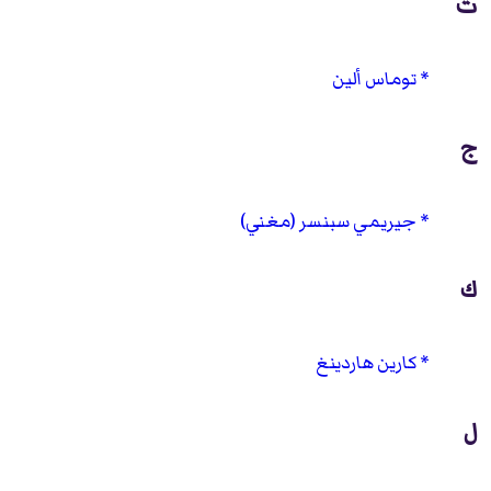
ت
توماس ألين
ج
جيريمي سبنسر (مغني)
ك
كارين هاردينغ
ل