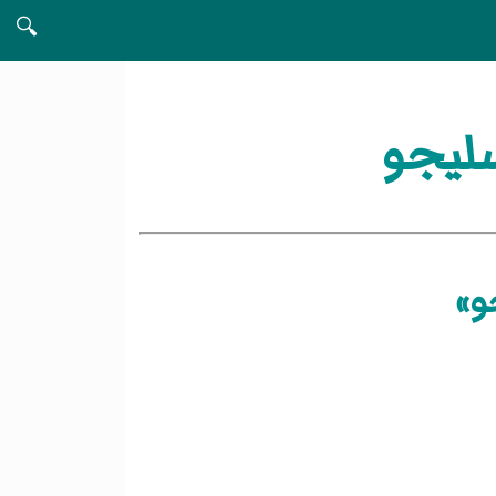
🔍
ليجو
و»