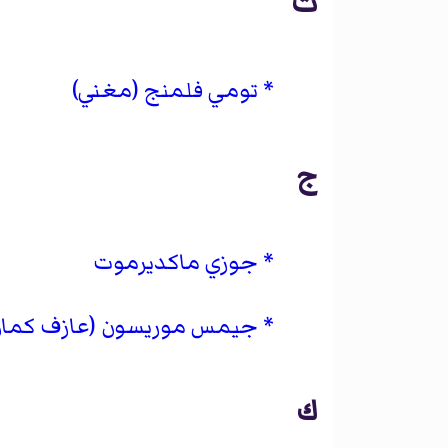
ت
تومي فلمنج (مغني)
ج
جوزي ماكديرموت
جيمس موريسون (عازف كمان
ك