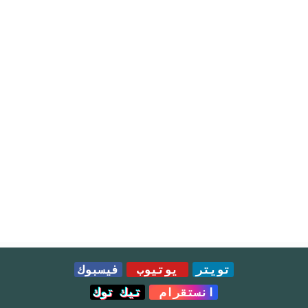
تويتر
يوتيوب
فيسبوك
انستقرام
تيك توك