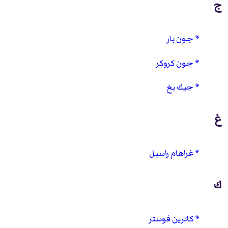
ج
جون بار
جون كروكر
جيك بغ
غ
غراهام راسيل
ك
كاترين فوستر