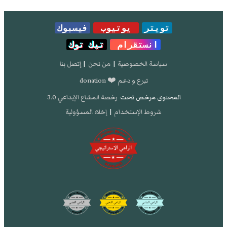
تويتر
يوتيوب
فيسبوك
انستقرام
تيك توك
سياسة الخصوصية
|
من نحن
|
إتصل بنا
تبرع و دعم ❤️ donation
المحتوى مرخص تحت
رخصة المشاع الإبداعي 3.0
شروط الإستخدام
|
إخلاء المسؤولية