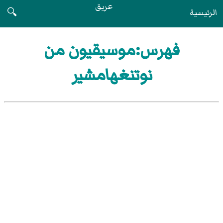
عريق
الرئيسية
🔍
فهرس:موسيقيون من
نوتنغهامشير