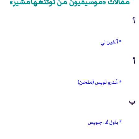
مقالات «موسيقيون من نوتنغهامشير»
آ
آلفين لي
أ
أندرو لويس (ملحن)
ب
باول ك. جويس