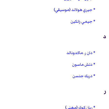
جيري هولاند (موسيقي)
جيمي رانكين
د
دان ر. ماكدونالد
دتش ماسون
دريك جنسن
ر
ريان كوك (مغني)