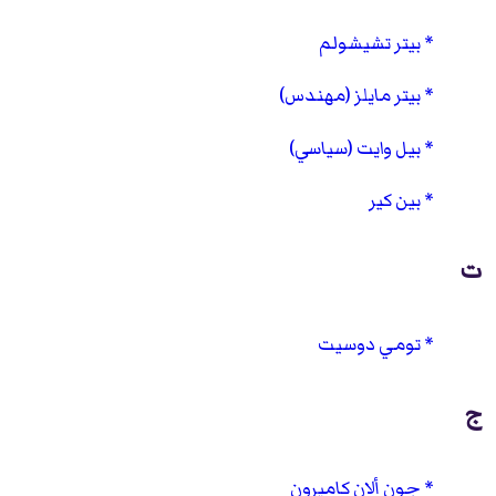
بيتر تشيشولم
بيتر مايلز (مهندس)
بيل وايت (سياسي)
بين كير
ت
تومي دوسيت
ج
جون ألان كاميرون