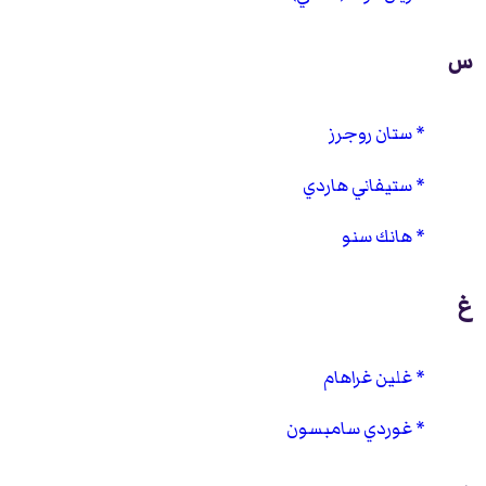
س
ستان روجرز
ستيفاني هاردي
هانك سنو
غ
غلين غراهام
غوردي سامبسون