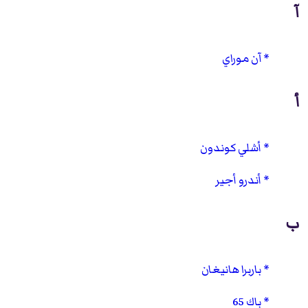
آ
آن موراي
أ
أشلي كوندون
أندرو أجير
ب
باربرا هانيغان
باك 65