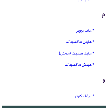
م
مات بروير
مارتن ماكدونالد
مايك سميث (ممثل)
ميتش ماكدونالد
و
ويلف كارتر