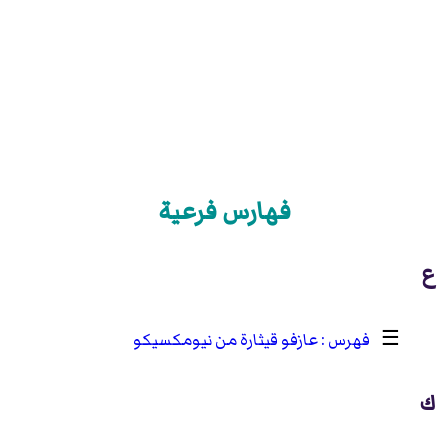
فهارس فرعية
ع
☰
عازفو قيثارة من نيومكسيكو
ك