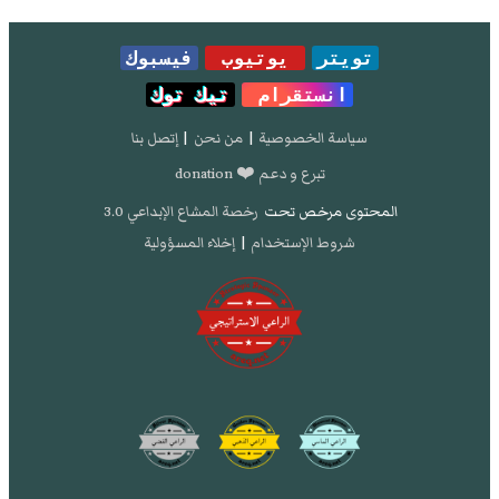
تويتر
يوتيوب
فيسبوك
انستقرام
تيك توك
سياسة الخصوصية
|
من نحن
|
إتصل بنا
تبرع و دعم ❤️ donation
المحتوى مرخص تحت
رخصة المشاع الإبداعي 3.0
شروط الإستخدام
|
إخلاء المسؤولية