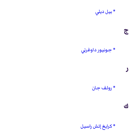
بيل ديلي
ج
جونيور داوغرتي
ر
رولف جان
ك
كرايغ إتش راسيل