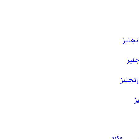
جليز
ليز
نجليز
ز