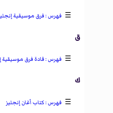
☰
فرق موسيقية إنجليز
ق
☰
قادة فرق موسيقية إ
ك
☰
كتاب أغان إنجليز