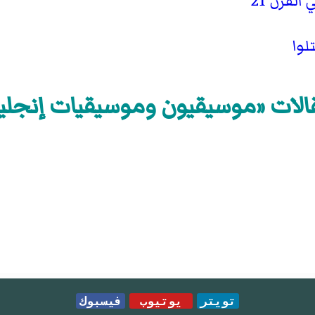
لقرن 21
لوا
الات «موسيقيون وموسيقيات إنجليز
تويتر
يوتيوب
فيسبوك