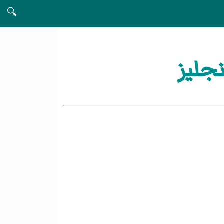
🔍
جليز