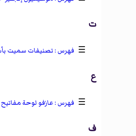
ت
☰
تصنيفات سميت بأسم
ع
☰
عازفو لوحة مفاتيح 
ف