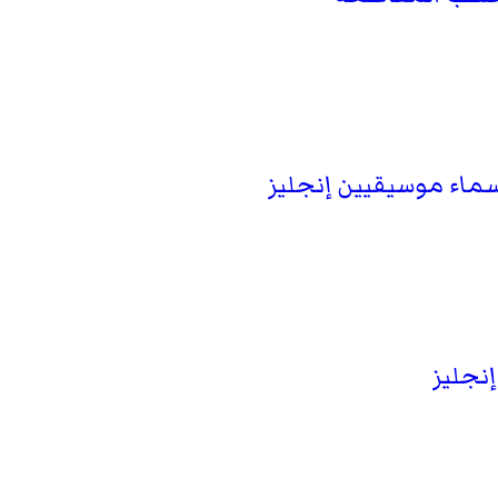
اء موسيقيين إنجليز
إنجليز