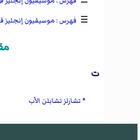
☰
موسيقيون إنجليز في ا
☰
موسيقيون إنجليز قت
مق
ت
تشارلز تشابلن الأب