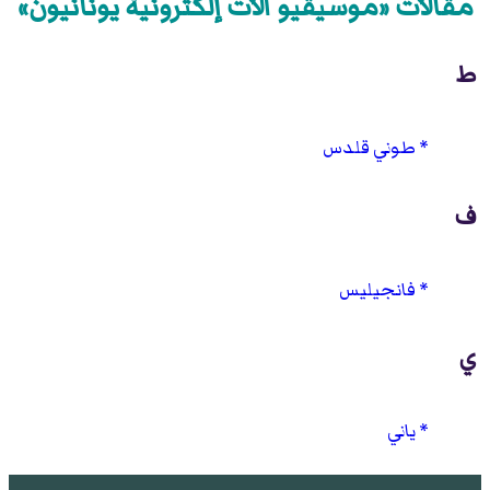
مقالات «موسيقيو آلات إلكترونية يونانيون»
ط
طوني قلدس
ف
فانجيليس
ي
ياني