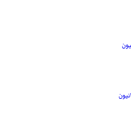
يون
نيون