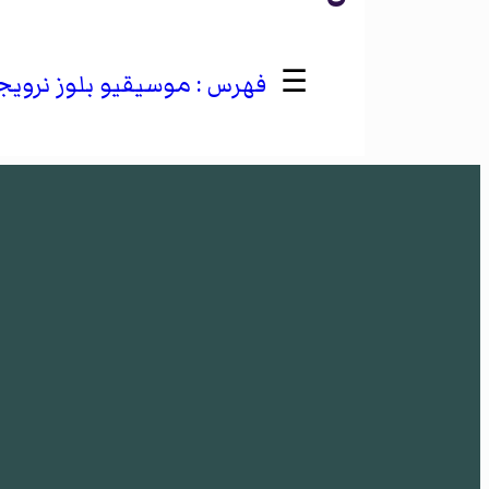
☰
موسيقيو بلوز نرويج